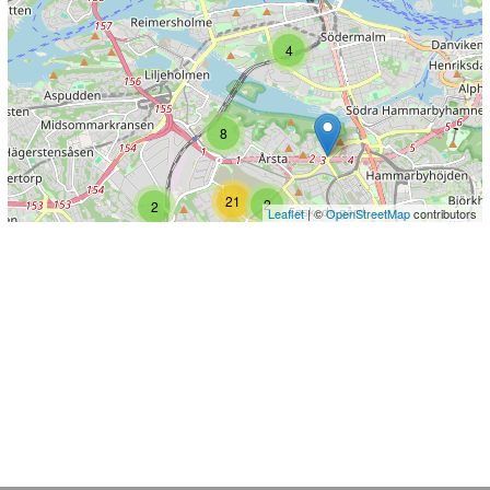
4
8
21
2
2
Leaflet
| ©
OpenStreetMap
contributors