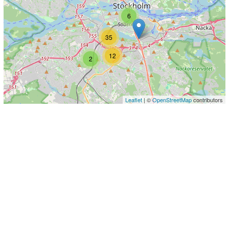
6
35
12
2
Leaflet
| ©
OpenStreetMap
contributors