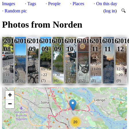
Images
·
Tags
·
People
·
Places
·
On this day
·
Random pic
(
log in
)
🔍
Photos from Norden
2016-
2016
2016-
2016-
2016-
2016-
2016
2016-
2016-
201
08
09
09
09
10
11
11
12
2016-
2016-
2016-
08-22
2016-
2016-
2016-
2016-
10-17
2016-
2016-
2016-
08-09
- 09-
09-05
09-12
09-26
10-03
- 11-
11-09
11-22
12-06
- 19
01
- 09
- 22
- 30
- 14
01
- 17
- 30
- 20
(8)
(10)
(5)
(7)
(4)
(9)
(12)
(8)
(5)
(9)
+
−
20