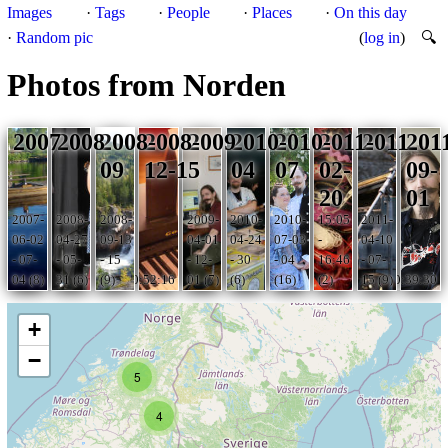
Images
·
Tags
·
People
·
Places
·
On this day
·
Random pic
(
log in
)
🔍
Photos from Norden
2007
2008
2008-
2008-
2009
2010-
2010-
2011-
2011
201
09
12-15
04
07
02-
09-
20
01
2007-
2008-
2008-
2009-
2010-
2010-
15:05
2011-
06-02
04-27
09-13
04-01
04-24
07-03
-
04-10
- 07-
- 05-
- 15
- 12-
- 30
- 04
16:46
- 07-
04 (8)
31 (6)
(9)
00:52:16
01 (7)
(6)
(16)
(2)
15 (9)
10:39:30
+
−
5
4