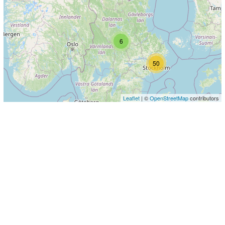
6
50
Leaflet
| ©
OpenStreetMap
contributors